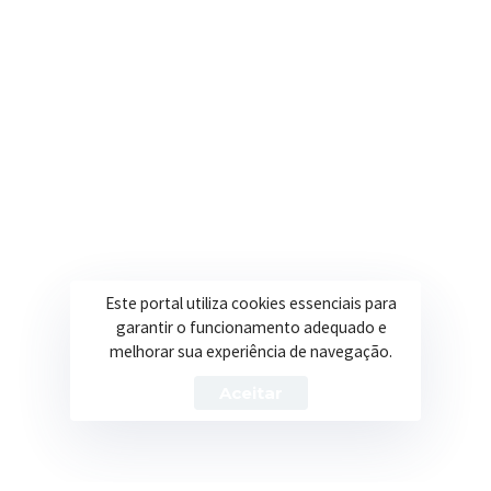
Secretarias
Institucional
Assistência Social
Sobre a Prefeitura
Educação
Notícias
Esportes
Portal Transparência
Saúde
Licitações
Este portal utiliza cookies essenciais para
Obras
garantir o funcionamento adequado e
melhorar sua experiência de navegação.
Aceitar
Prefeitura de Itapeva – ©2026 Todos os Direitos Reservados
Política de Privacidade
Termos de Uso