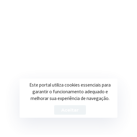
Secretarias
Institucional
Assistência Social
Sobre a Prefeitura
Educação
Notícias
Esportes
Portal Transparência
Saúde
Licitações
Este portal utiliza cookies essenciais para
Obras
garantir o funcionamento adequado e
melhorar sua experiência de navegação.
Aceitar
Prefeitura de Itapeva – ©2026 Todos os Direitos Reservados
Política de Privacidade
Termos de Uso