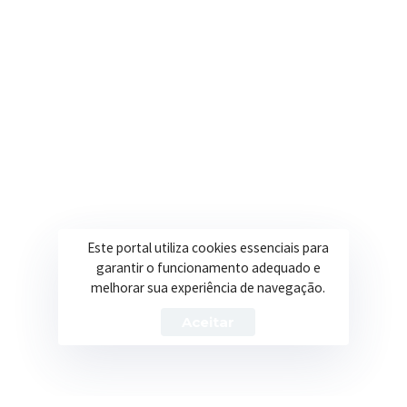
Secretarias
Institucional
Assistência Social
Sobre a Prefeitura
Educação
Notícias
Esportes
Portal Transparência
Saúde
Licitações
Este portal utiliza cookies essenciais para
Obras
garantir o funcionamento adequado e
melhorar sua experiência de navegação.
Aceitar
Prefeitura de Itapeva – ©2026 Todos os Direitos Reservados
Política de Privacidade
Termos de Uso