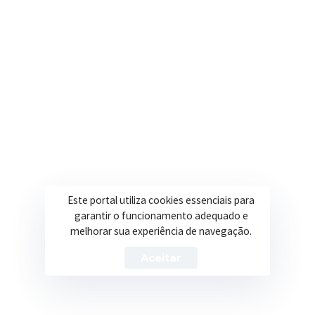
alterações nos dados acima.
_________, ______de ___________ de _________
___________________________________________
Declarante
Este portal utiliza cookies essenciais para
garantir o funcionamento adequado e
melhorar sua experiência de navegação.
Aceitar
Notícias Relacionadas
6 de agosto de 2026
Funcionalismo Público