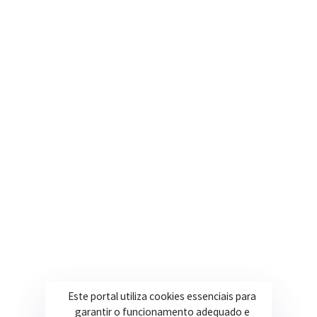
Nosso e-mail
contato@itapeva.mg.gov.br
Onde estamos
R. Ulisses Escobar, 30 – Centro, Itapeva/MG
Secretarias
Institucional
Assistência Social
Sobre a Prefeitura
Educação
Notícias
Esportes
Portal Transparência
Saúde
Licitações
Este portal utiliza cookies essenciais para
Obras
garantir o funcionamento adequado e