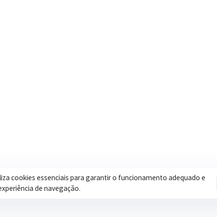
Contatos
Secretar
Segunda a Sexta: 08h às 17h
Assistência 
(35) 3616-0880
Educação
Nosso e-mail
Esportes
contato@itapeva.mg.gov.br
Saúde
Onde estamos
Obras
R. Ulisses Escobar, 30 – Centro,
Itapeva/MG
iliza cookies essenciais para garantir o funcionamento adequado e
experiência de navegação.
Pol