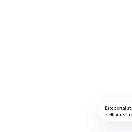
Trabalhando com transparência e dedicação
para promover qualidade de vida,
desenvolvimento e oportunidades para a
população.
Este portal ut
melhorar sua 
Prefeitura de Itapeva – ©2026 Todos os Direitos Reservados